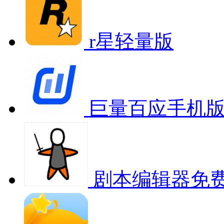
r星轻量版
巨量百应手机
剧本编辑器免