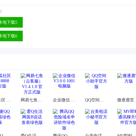
：
本地下载5
本地下载6
呱呱社区 V1.8.8808 官方版
网易七鱼（云客服）V1.4.1.0 官方正式版
企业微信 V3.0.0.1001 电脑版
QQ空间小助手官方版
微逐
小麦QQ群发器绿色版
爱Q生活网装B说话发表绿色版
腾讯QQ危险域名申诉软件绿色版
台美电话小秘书官方版
MV即时通讯聊天软件官