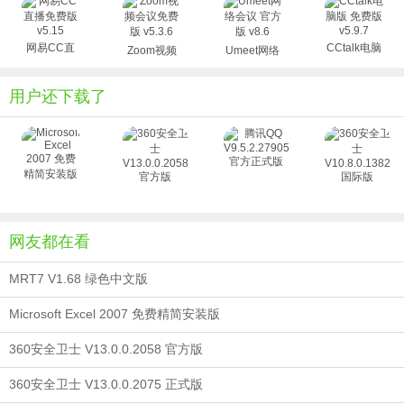
清晰。查找便捷；
8. 旺旺个人资料和名片全新设计，支持设置个性背景
网易CC直
CCtalk电脑
Zoom视频
Umeet网络
图；
播免费版
版 免费版
会议免费版
会议 官方版
9. 软件升级优化，让您第一时间了解新版本的功能；
v5.15
v5.9.7
v5.3.6
v8.6
用户还下载了
10. 文件发送完成后自动关闭发送框，在聊天窗口中实时
穿透传输结果；
11. 聊天窗口合并优化，同时和多人聊天更方便；
12. 应用平台全新升级，访问更便捷，应用消息更直观。
具体功能
1.可以扩大您的关系圈，和相同爱好的朋友群聊。
2.如果您是卖家？可以建立自己的店铺群，通过群公告
网友都在看
及时推广最新宝贝信息等。
MRT7 V1.68 绿色中文版
3.无论是买家还是卖家，还可以互相交流生活、工作的
经验。
Microsoft Excel 2007 免费精简安装版
平时，如果您有“图片和超大容量文件”想要传输，一定会
360安全卫士 V13.0.0.2058 官方版
担心：是否传不了，或要传很久。阿里旺旺，可以传输超大
文件，速度超快而且很安全！阿里旺旺卖家版2016官方下载
360安全卫士 V13.0.0.2075 正式版