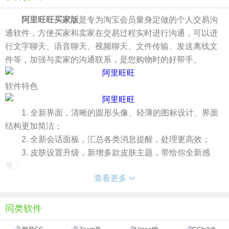
阿里旺旺买家版
是专为淘宝会员量身定做的个人交易沟
通软件，方便买家和卖家在交易过程实时进行沟通，可以进
行文字聊天、语音聊天、视频聊天、文件传输、发送离线文
件等，加强与卖家的沟通联系，是您购物时的好帮手。
软件特色
1. 全新界面，清晰的圆形头像、轻薄的图标设计、界面
结构更加简洁；
2. 全新会话面板，汇总各类消息提醒，处理更高效；
3. 皮肤设置升级，新增多款皮肤主题，带给你全新感
觉；
查看更多
4. 拟物化登陆动画，简洁、灵动，一试难忘；
5. 新增”星标好友“分组，方便找到重要联系人；
6. 主面板新增快捷店铺入口，快速访问好友店铺；
同类软件
7. 消息管理器优化，重新梳理消息类型和菜单项，分类