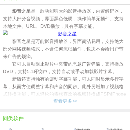
影音之星
是一款功能强大的影音播放器，内置解码器，
支持大部分音视频，界面黑色低调，操作简单无插件。支持
本地文件、URL、DVD播放，具有字幕功能。
影音之星是万能影音播放器，界面简洁易用，支持绝大
部分网络视频格式，不含任何流氓插件，也决不会给用户带
来广告的烦恼。
它可以自动阻止影片中夹带的恶意广告弹窗，支持播放
DVD，支持5.1环绕声，支持自动或手动加载影片字幕。
新版还支持独有的滚动字幕功能，可以同时显示多行字
幕，从而方便调整字幕和声音的同步。此外另增加了视频格
式转换功能，可以轻松的将您喜欢的视频转换成PSP/iPhone
查看更多
/iPod touch这些手持设备支持的格式。
功能介绍
1.影音之星播放器采用MPC （Media Player Classic）作
同类软件
为播放器。MPC是一个开源的DirectShow 播放器，其作者是