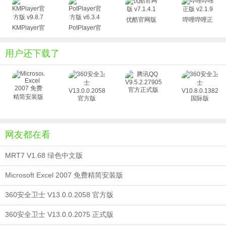
Gabest。
2.它非常小巧，外观酷似 WMP（Windows Media
优酷官网版
哔哩哔哩正
KMPlayer官
PotPlayer官
v7.1.4.1
版 v2.1.9
Player）6.4。MPC 可以播放所有 WMP 支持的格式，支持
方版 v9.8.7
方版 v6.3.4
GIF 动画。在适当的外部解码器的支持下几乎支持全部的视
用户还下载了
频格式。
3.MPC 还加强了 DVD 回放，并集成视频捕捉的功能。
4.它内建 Vobsub 字幕引擎和 Subresync 字幕编辑器，
支持 MKV 容器的视频文件，支持在特殊的渲染模式下为
RealMedia 和 Quciktime 视频文件显示外挂字幕。
5.支持通过任意音频文件作为视频的新音轨。对 DVDrip
网友都在看
爱好者来说，MPC 绝对是首选。
6.但如果您的操作系统不是 Windows XP/2k3， 那么它
MRT7 V1.68 绿色中文版
将需要 DirectX 9 （或更高版本）的支持才能直接为
DirectShow 媒体加载字幕。
Microsoft Excel 2007 免费精简安装版
特色介绍
360安全卫士 V13.0.0.2058 官方版
1.完全免费，没有间谍软件或广告软件。
2.界面简洁，使用方便。
360安全卫士 V13.0.0.2075 正式版