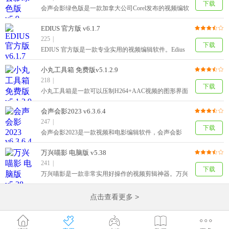
中文版。
下载
会声会影绿色版是一款加拿大公司Corel发布的视频编软
件。会声会影绿色版支持视频合并、剪辑、屏幕录制、
光盘制作、添加特效、字幕和配音等功能，用户可以快
EDIUS 官方版 v6.1.7
速上手。会声会影绿色版软件还包含了视频教学以及模
225
|
板素材，让用户剪辑视频更加的轻松。
下载
EDIUS 官方版是一款专业实用的视频编辑软件。Edius
官方版界面清晰明了，可以帮助用户给视频进行剪辑、
添加音乐、转场、特效等等，非常好用。Edius官方版运
小丸工具箱 免费版v5.1.2.9
行稳定，视屏高清导出，支持的文件格式多样，能够满
218
|
足不同用户的需求。
下载
小丸工具箱是一款可以压制H264+AAC视频的图形界面
工具，内核是x264、neroaac、mp4box等开源软件。小丸
工具箱中文版能够封装mp4或抽取mp4的音频或视频，
会声会影2023 v6.3.6.4
压制视频中的音频。它界面简洁明晰、操作方便快捷，
247
|
设计得很人性化，是属于实用的视频压制器。
下载
会声会影2023是一款视频和电影编辑软件，会声会影
2023有着强大的色彩的校正和视频的氛围调整工具，对
颜色、平度HSL调谐，色调曲线，波形范围等都有着敏
万兴喵影 电脑版 v5.38
感的察觉，轻松的对颜色的移动和校正。会声会影2020
241
|
提供了调色、视频遮罩、变形和无缝转场、遮罩创建
下载
万兴喵影是一款非常实用好操作的视频剪辑神器。万兴
器、新智能影片工具、3D标题编辑器等海量功能。
喵影界面十分简洁，操作简单易上手，功能非常强大，
可以满足不同用户的需求。万兴喵影帮助你轻松的完成
点击查看更多 >
基础剪辑，最高支持1080P视屏直接导入，剪辑完成后
可以预览，满意就可以直接导出，非常方便。