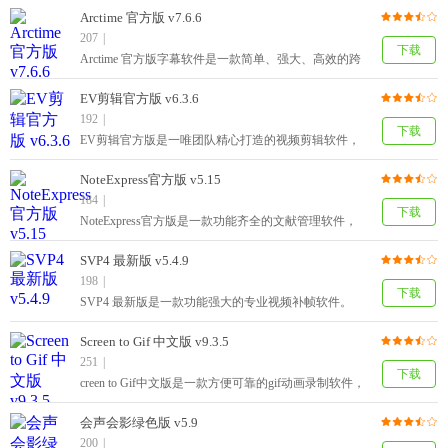
Premiere Rush CC 2019功能强劲，便捷好用，提供了视
Arctime 官方版 v7.6.6
频编辑、色彩校正、动态图形等功能，还可将制作好的
207
|
视频分享到各大社交平台，搭配手机端使用效果更佳。
下载
Arctime 官方版字幕软件是一款简单、强大、高效的跨
平台视频字幕制作软件。Arctime字幕制作软件支持多轨
道、非线性编辑以及视频一键转码、压制等多种实用功
EV剪辑官方版 v6.3.6
能，可快速创建和编辑时间轴，高效的进行文本编辑、
192
|
翻译，支持SRT、ASS外挂字幕格式，无缝支持所有主
下载
EV剪辑官方版是一唯团队精心打造的视频剪辑软件，
流非编软件。
该软件使用安全、免费，功能界面简洁，操作上手快。
EV剪辑PC版用户不需要复杂的技巧就可以剪辑视频，
NoteExpress官方版 v5.15
添加视频、图片水印等，喜欢的朋友们赶快下载吧!
184
|
下载
NoteExpress官方版是一款功能齐全的文献管理软件，
NoteExpress官方版具备文献信息检索与下载功能，
NoteExpress官方版可以用来管理参考文献的题录，软件
SVP4 最新版 v5.4.9
并且可以与参考文献的题录联系起来。软件所拥有的数
198
|
据挖掘的功能可以帮助用户快速了解某研究方向的最新
下载
SVP4 最新版是一款功能强大的专业视频补帧软件。
进展、各方观点等。软件能智能识别全文文件中的标
SVP4软件提供GPU加速，并允许使用中档CPU和几乎
题、DOI等关键信息，并自动更新补全题录元数据。
任何GPU硬件为60Hz的FullHD1080p视频重新计算，只
Screen to Gif 中文版 v9.3.5
要将视频载入软件，SVP4免费版就能轻松的完成对帧
251
|
的补充，让您的视频播放其流畅程度要远大于普通视
下载
creen to Gif中文版是一款方便可靠的gif动画录制软件，
频，画面也更加的清晰，更加平滑。
可以用来快速录制屏幕上的指定区域，将其直接保存为
GIF动画文件。其目前版本号为2.18，尽管不是最终版
会声会影绿色版 v5.9
本，但十分好用，推荐需要的用户下载使用Screen to Gif
200
|