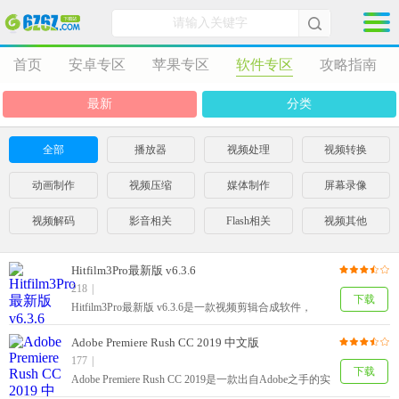
首页
安卓专区
苹果专区
软件专区
攻略指南
最新
分类
全部
播放器
视频处理
视频转换
动画制作
视频压缩
媒体制作
屏幕录像
视频解码
影音相关
Flash相关
视频其他
Hitfilm3Pro最新版 v6.3.6
218
|
下载
Hitfilm3Pro最新版 v6.3.6是一款视频剪辑合成软件，
Hitfilm3Pro最新功能包括3D粒子纹理，以及强大的CG
效果引擎技术和多位元色彩控制提供专业级的效果。
Adobe Premiere Rush CC 2019 中文版
Hitfilm 3 Pro许多功能如动画，粒子效应操纵，三维工作
177
|
中，色彩构成，它也允许多轨编辑，让您可以在同一时
下载
Adobe Premiere Rush CC 2019是一款出自Adobe之手的实
间比较和两个项目的工作。
用型视频编辑工具，Rush与Premiere Pro兼容。Adobe