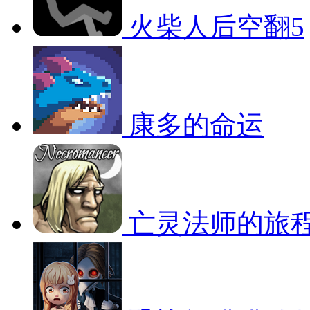
火柴人后空翻5
康多的命运
亡灵法师的旅