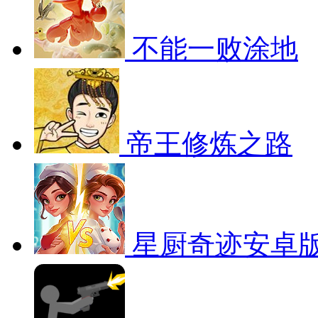
不能一败涂地
帝王修炼之路
星厨奇迹安卓