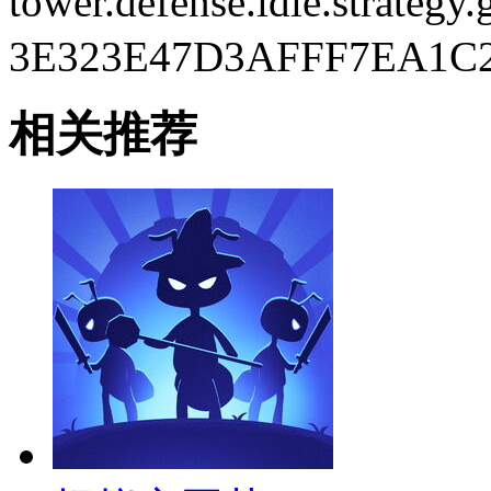
tower.defense.idle.strategy
3E323E47D3AFFF7EA1C2
相关推荐