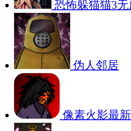
恐怖躲猫猫3无
伪人邻居
像素火影最新