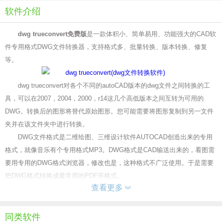
软件介绍
dwg trueconvert免费版
是一款体积小、简单易用、功能强大的CAD软
件专用格式DWG文件转换器，支持格式多、批量转换、版本转换、修复
等。
dwg trueconvert对各个不同的autoCAD版本的dwg文件之间转换的工
具，可以在2007，2004，2000，r14这几个高低版本之间互转为可用的
DWG。转换后的图形将替代原始图形。您可能需要将图形复制到另一文件
夹并在该文件夹中进行转换。
DWG文件格式是二维绘图、三维设计软件AUTOCAD创造出来的专用
格式，就像音乐有个专用格式MP3。DWG格式是CAD输送出来的，看图需
要用专用的DWG格式浏览器，修改也是，这种格式不广泛使用。于是需要
把DWG格式转换成最常用的PDF等格式。
查看更多
安装步骤
1、从本站下载后解压，可得到三个文件，分别是安装文件、注册机、
汉化文件，这三个文件都得用上。先双击安装文件Acme CAD
同类软件