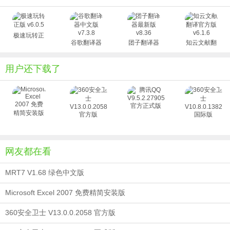
Converter8_2015 8.6.7.1430.exe开始安装
2、点击下一步NEXT，同意协议、修改安装地址、建立桌面图标
极速玩转正
谷歌翻译器
团子翻译器
知云文献翻
版 v6.0.5
中文版
最新版
译官方版
v7.3.8
v8.36
v6.1.6
用户还下载了
3、点击下一步、安装
4、安装完成，点击FINISH，启动软件
网友都在看
5、软件启动后发现是英文界面，那就需要汉化。先关闭软件，右键桌
面图标，在出现的菜单中选择打开文件位置
MRT7 V1.68 绿色中文版
Microsoft Excel 2007 免费精简安装版
6、把解压文件夹中的汉化文件SChinese.lan复制到文件安装位置中。
360安全卫士 V13.0.0.2058 官方版