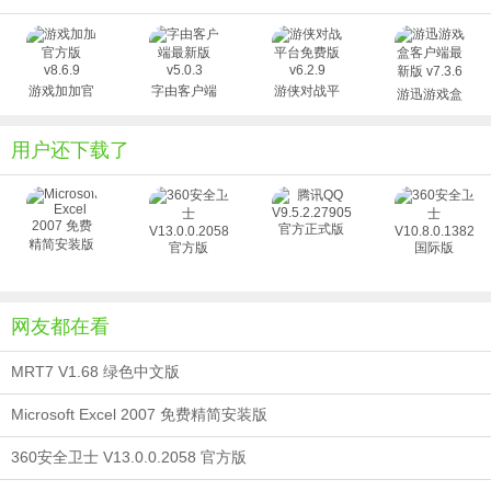
现已解决该问题。
“新建虚拟机”向导中的”自定义硬件”按钮无法正常工作。
创建虚拟机时，如果单击“新建虚拟机”向导上的“自定义硬件”按钮，向
游戏加加官
字由客户端
游侠对战平
游迅游戏盒
导会崩溃。
方版 v8.6.9
最新版
台免费版
客户端最新
现已解决该问题。
v5.0.3
v6.2.9
版 v7.3.6
用户还下载了
网友都在看
MRT7 V1.68 绿色中文版
Microsoft Excel 2007 免费精简安装版
360安全卫士 V13.0.0.2058 官方版