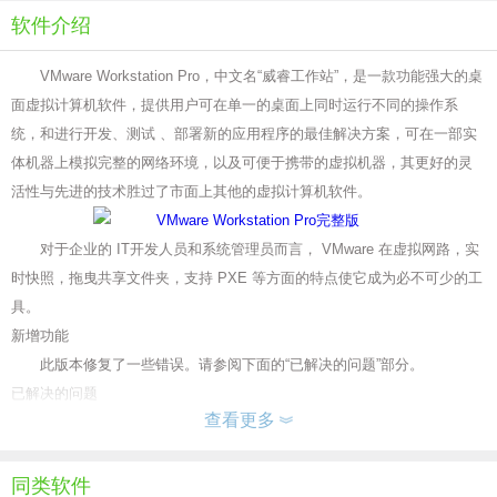
软件介绍
VMware Workstation Pro，中文名“威睿工作站”，是一款功能强大的桌
面虚拟计算机软件，提供用户可在单一的桌面上同时运行不同的操作系
统，和进行开发、测试 、部署新的应用程序的最佳解决方案，可在一部实
体机器上模拟完整的网络环境，以及可便于携带的虚拟机器，其更好的灵
活性与先进的技术胜过了市面上其他的虚拟计算机软件。
对于企业的 IT开发人员和系统管理员而言， VMware 在虚拟网路，实
时快照，拖曳共享文件夹，支持 PXE 等方面的特点使它成为必不可少的工
具。
新增功能
此版本修复了一些错误。请参阅下面的“已解决的问题”部分。
已解决的问题
查看更多
“颜色主题”选项在 VMware Workstation 首选项中不可见。
颜色主题在 VMware Workstation 首选项中不可见，因为该功能现在默
认处于停用状态。要使用颜色主题功能，用户必须手动激活该功能。
同类软件