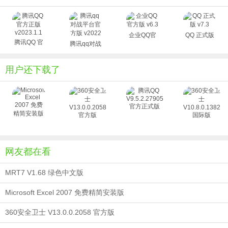
我的手机页，电脑手机无缝对接，由内而外，化繁为
简，全面提提升阅读与沟通的效率，冰川蓝色，纯净灵动，
丰富场景秀彰显口味定义时尚。
企业QQ官
QQ 正式版
腾讯QQ 官
v7.3
腾讯qq对战
方版 v6.3
5、qq入住outlook
方正版
平台官方版
QQ收藏入驻Outlook，重要邮件随时备忘。
v2023.1.1
v2022
用户还下载了
6、文档远程演示
想不想在线和好友进行文档演讲呢？现在通过qq即可进
行远程演示和演讲文档内容了。
7、截图马赛克
随时可以截图，还可以打马赛克，让你不想给别人看的
图直接上马赛克。
8、文档演示
网友都在看
可以异地分享你的个人文档，还有编辑文档和进行分
MRT7 V1.68 绿色中文版
享。
软件特色
Microsoft Excel 2007 免费精简安装版
1、趣•轻快沟通
360安全卫士 V13.0.0.2058 官方版
全新视觉改版，给你焕然一新的PCQQ。