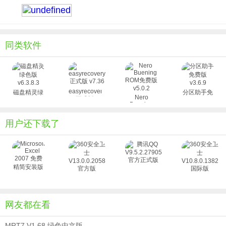
5、光盘复制 – 您可以轻松快速地将音乐复制到 CD，甚至将高清电影复制
到蓝光光盘。
6、刻录长久使用的光盘 ： Nero SecurDisc 功能可以确保光盘的可读性，
减少刮痕、老化和损坏的影响。
同类软件
easyrecovery
磁盘精灵绿
分区助手免
Nero
正式版
色版
费版 v3.6.9
Buening
v7.36
v6.3.8.3
ROM免费版
v5.0.2
用户还下载了
网友都在看
MRT7 V1.68 绿色中文版