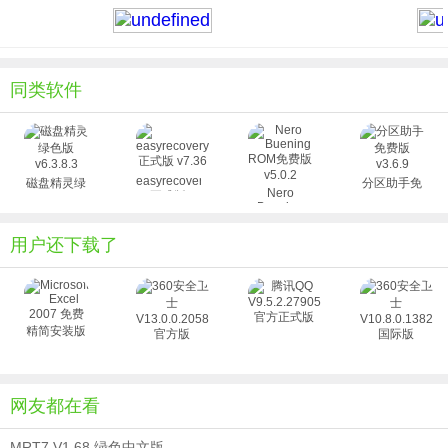
除文件、虚拟硬盘与动态磁盘、内附DOS版等。
安装说明
一、在本站下载的软件包，只需按下图方式打开，即可运行软件。
二、在打开的软件中按下图操作，就可以使用。
同类软件
使用技巧
DiskGenius恢复文件的步骤
方法如下：
easyrecovery
磁盘精灵绿
分区助手免
1、首先打开软件，选择需要恢复数据的盘符，然后点击恢复文件。
Nero
正式版
色版
费版 v3.6.9
Buening
v7.36
2、diskgenius恢复数据可以选择仅恢复误删除的文件或者选择完整恢复，
v6.3.8.3
ROM免费版
v5.0.2
同时diskgenius恢复数据时还可以选择恢复的文件类型，这样恢复起来会更
用户还下载了
加高效快速。
3、使用diskgenius选择好恢复文件的类型后点击确定
4、接下来就可以点击开始使用diskgenius恢复数据了
更新日志
1、支持解析Windows存储池、存储空间，支持对其进行只读功能操作。
2、系统迁移功能，支持在未分区空间足够的情况下保留目标磁盘现有分
网友都在看
区。
MRT7 V1.68 绿色中文版
3、调整分区大小功能，支持对MBR磁盘系统分区的起始位置进行调整。