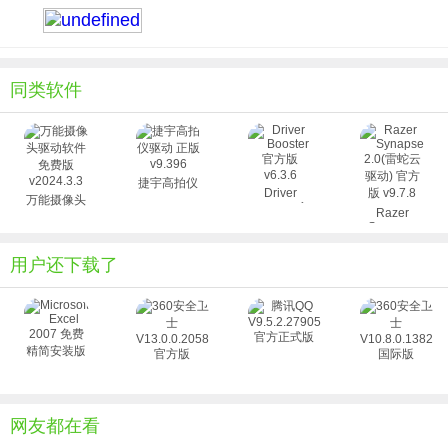
正确或过期的司机，数据库保证您始终能得到最新官方驱动。
2.现有的驱动程序保持最新：
使用程序，您就不需要花费几个小时来寻找驱动。只需要几分钟来更新你
的电脑中的所有驱动器。驱动器被设计用于方便节省你的时间和固定的任
同类软件
何相关驱动程序头痛问题。
3.安全脱机扫描：
提供安全的离线计算机离线扫描。下载驱动程序并帮助您从可上网的电
捷宇高拍仪
脑。脱机扫描使用容易且快速的方式来定位最准确的网络驱动器。
Driver
万能摄像头
驱动 正版
Booster 官
4.卸载删除硬件驱动：
Razer
v9.396
驱动软件免
方版 v6.3.6
Synapse
费版
当你更换了新显卡，Windows仍然保留驱动，并将每次Windows启动。这
2.0(雷蛇云
v2024.3.3
驱动) 官方
用户还下载了
将造成系统缓慢启动，而最坏的，它可引起系统冲突。在驱动器驱动卸载
版 v9.7.8
功能使你容易的移除和卸载硬件的系统。
更新日志 1.全自动检测未知硬件设备!
2.时刻保持你的驱动都是最新的。
3.超过1,000,000 种硬件驱动数据库!
4.驱动的备份恢复和卸载功能!
5.多语言界面，操作简单，容易上手。
网友都在看
6.体积小巧。